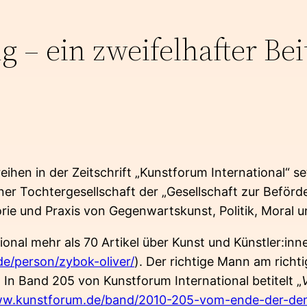
 – ein zweifelhafter Bei
reihen in der Zeitschrift „Kunstforum International“ s
einer Tochtergesellschaft der „Gesellschaft zur Beför
ie und Praxis von Gegenwartskunst, Politik, Moral 
tional mehr als 70 Artikel über Kunst und Künstler:inn
e/person/zybok-oliver/
). Der richtige Mann am richt
In Band 205 von Kunstforum International betitelt „
ww.kunstforum.de/band/2010-205-vom-ende-der-dem