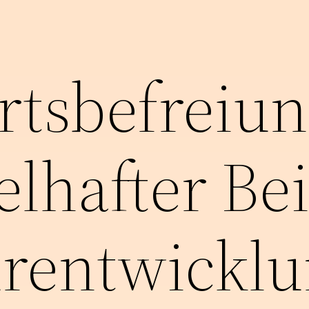
tsbefreiun
elhafter Be
urentwickl