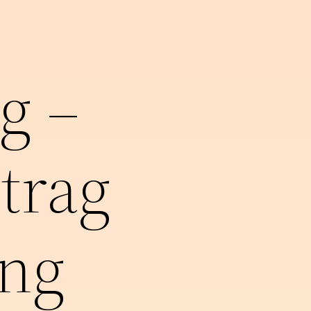
g –
itrag
ung