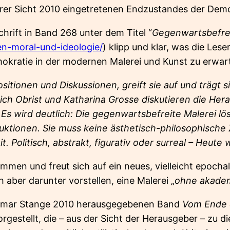
hrer Sicht 2010 eingetretenen Endzustandes der Demo
chrift in Band 268 unter dem Titel “
Gegenwartsbefre
en-moral-und-ideologie/
) klipp und klar, was die Les
okratie in der modernen Malerei und Kunst zu erwar
sitionen und Diskussionen, greift sie auf und trägt 
ich Obrist und Katharina Grosse diskutieren die He
Es wird deutlich: Die gegenwartsbefreite Malerei lö
duktionen.
Sie muss keine ästhetisch-philosophische
. Politisch, abstrakt, figurativ oder surreal – Heute 
men und freut sich auf ein neues, vielleicht epochal
 aber darunter vorstellen, eine Malerei „
ohne akadem
Raimar Stange 2010 herausgegebenen Band
Vom Ende 
rgestellt, die – aus der Sicht der Herausgeber – zu 