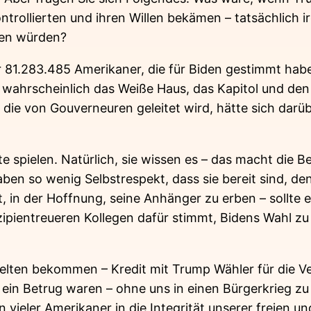
rollierten und ihren Willen bekämen – tatsächlich ir
ren würden?
er 81.283.485 Amerikaner, die für Biden gestimmt hab
 wahrscheinlich das Weiße Haus, das Kapitol und de
, die von Gouverneuren geleitet wird, hätte sich darü
ute spielen. Natürlich, sie wissen es – das macht d
ben so wenig Selbstrespekt, dass sie bereit sind, d
, in der Hoffnung, seine Anhänger zu erben – sollte 
zipientreueren Kollegen dafür stimmt, Bidens Wahl zu 
Welten bekommen – Kredit mit Trump Wähler für die Ver
in Betrug waren – ohne uns in einen Bürgerkrieg zu s
 vieler Amerikaner in die Integrität unserer freien un