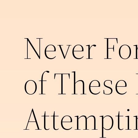
Never Fo
of These
Attempti