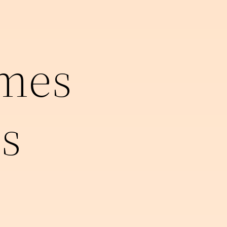
ames
s