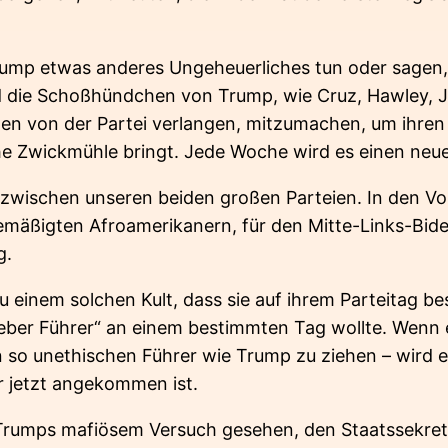
Trump etwas anderes Ungeheuerliches tun oder sagen
die Schoßhündchen von Trump, wie Cruz, Hawley, Jo
 von der Partei verlangen, mitzumachen, um ihren p
che Zwickmühle bringt. Jede Woche wird es einen neue
r zwischen unseren beiden großen Parteien. In den V
mäßigten Afroamerikanern, für den Mitte-Links-Biden
g.
 einem solchen Kult, dass sie auf ihrem Parteitag b
eber Führer“ an einem bestimmten Tag wollte. Wenn 
 so unethischen Führer wie Trump zu ziehen – wird er
er jetzt angekommen ist.
rumps mafiösem Versuch gesehen, den Staatssekretä