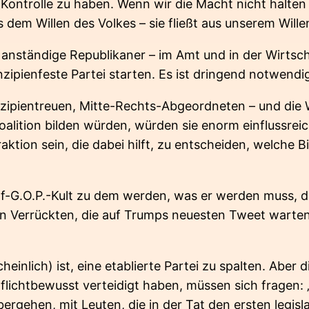
e Kontrolle zu haben. Wenn wir die Macht nicht halte
s dem Willen des Volkes – sie fließt aus unserem Will
anständige Republikaner – im Amt und in der Wirtsch
inzipienfeste Partei starten. Es ist dringend notwendi
zipientreuen, Mitte-Rechts-Abgeordneten – und die Wi
alition bilden würden, würden sie enorm einflussreic
raktion sein, die dabei hilft, zu entscheiden, welc
f-G.O.P.-Kult zu dem werden, was er werden muss,
von Verrückten, die auf Trumps neuesten Tweet warten
einlich) ist, eine etablierte Partei zu spalten. Aber 
flichtbewusst verteidigt haben, müssen sich fragen:
bergehen, mit Leuten, die in der Tat den ersten legis