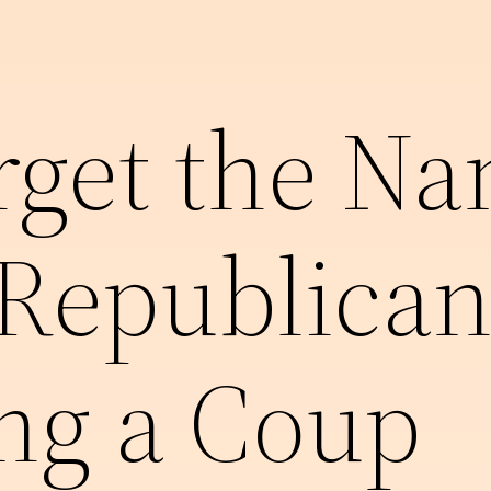
rget the N
 Republican
ng a Coup