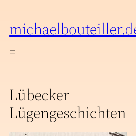
Zum
Inhalt
michaelbouteiller.d
springen
Lübecker
Lügengeschichten