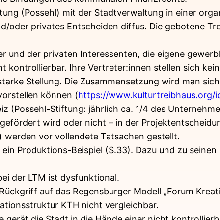
tung (Possehl) mit der Stadtverwaltung in einer organ
nd/oder privates Entscheiden diffus. Die gebotene T
er und der privaten Interessenten, die eigene gewerb
t kontrollierbar. Ihre Vertreter:innen stellen sich ke
 starke Stellung. Die Zusammensetzung wird man si
vorstellen können (
https://www.kulturtreibhaus.org/i
reiz (Possehl-Stiftung: jährlich ca. 1/4 des Unterneh
t gefördert wird oder nicht – in der Projektentschei
) werden vor vollendete Tatsachen gestellt.
 ein Produktions-Beispiel (S.33). Dazu und zu seinen
ei der LTM ist dysfunktional.
Rückgriff auf das Regensburger Modell „Forum Kreativ
ionsstruktur KTH nicht vergleichbar.
gerät die Stadt in die Hände einer nicht kontrollierba