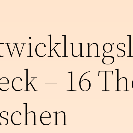
wicklungsle
eck – 16 T
ischen