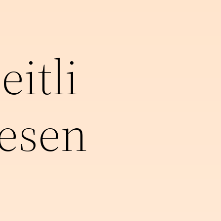
itli
hesen