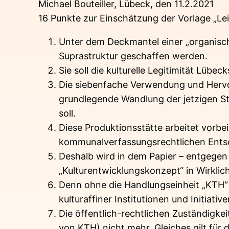
Michael Bouteiller, Lübeck, den 11.2.2021
16 Punkte zur Einschätzung der Vorlage „Lei
Unter dem Deckmantel einer „organischen
Suprastruktur geschaffen werden.
Sie soll die kulturelle Legitimität Lüb
Die siebenfache Verwendung und Hervor
grundlegende Wandlung der jetzigen Stad
soll.
Diese Produktionsstätte arbeitet vorb
kommunalverfassungsrechtlichen Ents
Deshalb wird in dem Papier – entgegen 
„Kulturentwicklungskonzept“ in Wirklic
Denn ohne die Handlungseinheit „KTH“ f
kulturaffiner Institutionen und Initiat
Die öffentlich-rechtlichen Zuständigk
von KTH) nicht mehr. Gleiches gilt fü