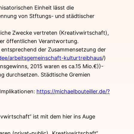
isatorischen Einheit lässt die
rennung von Stftungs- und städtischer
liche Zwecke vertreten (Kreativwirtschaft),
iner öffentlichen Verantwortung.
ch entsprechend der Zusammensetzung der
dee/arbeitsgemeinschaft-kulturtreibhaus
/)
mensgewinns, 2015 waren es ca.15 Mio.€))-
dung durchsetzen. Städtische Gremien
 Implikationen:
https://michaelbouteiller.de/?
wirtschaft“ ist mit dem hier ins Auge
ren (privat-public) „Kreativwirtschaft“,