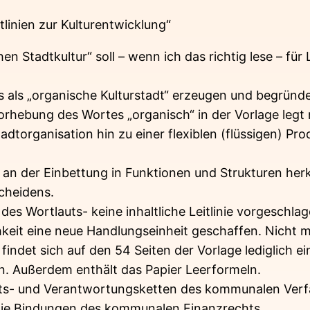
tlinien zur Kulturentwicklung“
 Stadtkultur“ soll – wenn ich das richtig lese – für
ecks als „organische Kulturstadt“ erzeugen und begründ
hebung des Wortes „organisch“ in der Vorlage legt na
torganisation hin zu einer flexiblen (flüssigen) Pro
ei an der Einbettung in Funktionen und Strukturen he
cheidens.
des Wortlauts- keine inhaltliche Leitlinie vorgeschla
hkeit eine neue Handlungseinheit geschaffen. Nicht 
indet sich auf den 54 Seiten der Vorlage lediglich ei
iven. Außerdem enthält das Papier Leerformeln.
eits- und Verantwortungsketten des kommunalen Verf
r die Bindungen des kommunalen Finanzrechts.