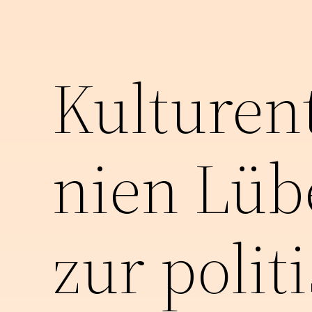
Kulturent
nien Lüb
zur polit